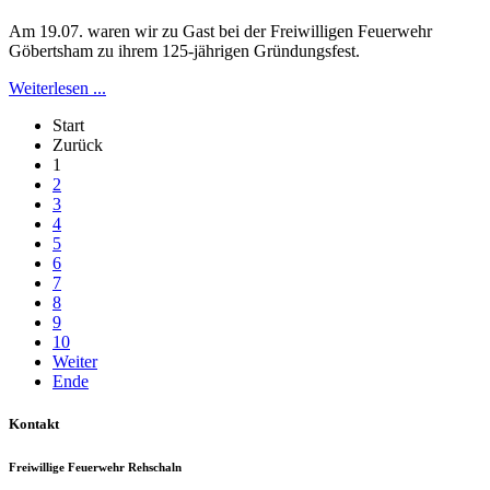
Am 19.07. waren wir zu Gast bei der Freiwilligen Feuerwehr
Göbertsham zu ihrem 125-jährigen Gründungsfest.
Weiterlesen ...
Start
Zurück
1
2
3
4
5
6
7
8
9
10
Weiter
Ende
Kontakt
Freiwillige Feuerwehr Rehschaln