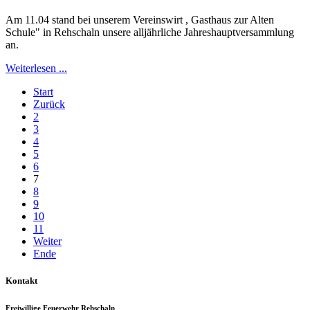
Am 11.04 stand bei unserem Vereinswirt , Gasthaus zur Alten
Schule" in Rehschaln unsere alljährliche Jahreshauptversammlung
an.
Weiterlesen ...
Start
Zurück
2
3
4
5
6
7
8
9
10
11
Weiter
Ende
Kontakt
Freiwillige Feuerwehr Rehschaln